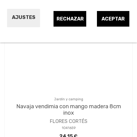
Ordenar por:
1
AJUSTES
RECHAZAR
ACEPTAR
Jardín y camping
Navaja vendimia con mango madera 8cm
inox
FLORES CORTÉS
1041659
24,15 €