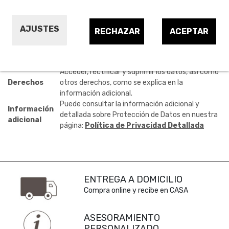
información de su interés.
Finalidad
Atender su solicitud de información recibida a
AJUSTES
través del formulario de contacto.
RECHAZAR
ACEPTAR
Legitimación
Consentimiento del interesado.
No se prevén comunicaciones de datos a
Destinatarios
terceros, salvo obligación legal.
Acceder, rectificar y suprimir los datos, así como
Derechos
otros derechos, como se explica en la
información adicional.
Puede consultar la información adicional y
Información
detallada sobre Protección de Datos en nuestra
adicional
página:
Política de Privacidad Detallada
ENTREGA A DOMICILIO
Compra online y recibe en CASA
ASESORAMIENTO
PERSONALIZADO