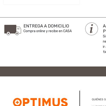
ENTREGA A DOMICILIO
A
P
Compra online y recibe en CASA
Si
n
ir
ti
QUIÉNES 