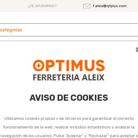
¿TE AYUDAMOS?
f.aleix@qfplus.com
 y
Ferretería
Herramientas
Maquinaria
es
s fijos de techo y avión
o y avión
AVISO DE COOKIES
Utilizamos cookies propias y de terceros para garantizar el correcto
funcionamiento de la web, realizar estudios estadísticos y analizar la
navegación de los usuarios. Pulse “Aceptar” o “Rechazar” para aceptar 