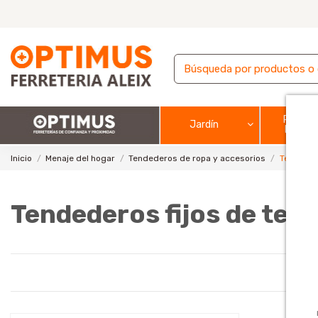
Pintura
Jardín
barnic
Inicio
Menaje del hogar
Tendederos de ropa y accesorios
Tendedero
Tendederos fijos de tech