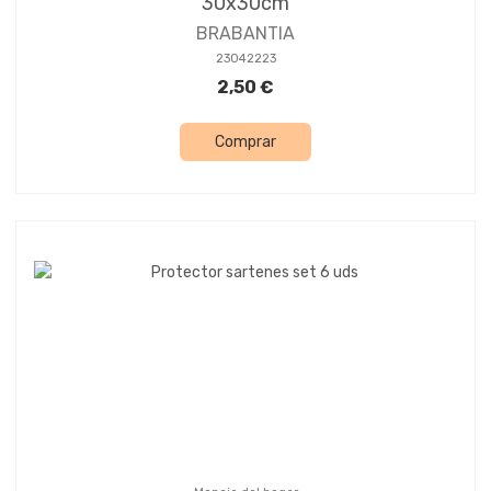
30x30cm
BRABANTIA
23042223
2,50 €
Comprar