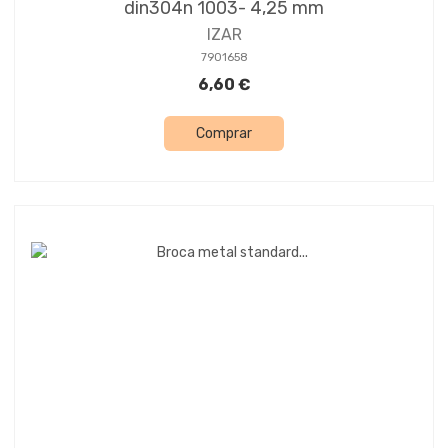
din304n 1003- 4,25 mm
IZAR
7901658
6,60 €
Comprar