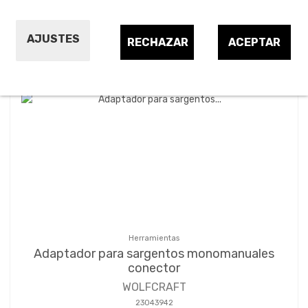
Ordenar por:
24
1
2
3
…
5
AJUSTES
RECHAZAR
ACEPTAR
Herramientas
Adaptador para sargentos monomanuales
conector
WOLFCRAFT
23043942