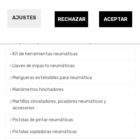
Brazos articulados y accesorios para neumática
AJUSTES
Enchufes rápidos para neumática
RECHAZAR
ACEPTAR
Filtraje, regulación y lubrificación neumática
Grapadoras y clavadoras neumáticas y consumibles
Kit de herramientas neumáticas
Llaves de impacto neumáticas
Mangueras extensibles para neumática
Manómetros hinchadores
Martillos cinceladores, picadores neumáticos y
accesorios
Pistolas de pintar neumáticas
Pistolas sopladoras neumáticas