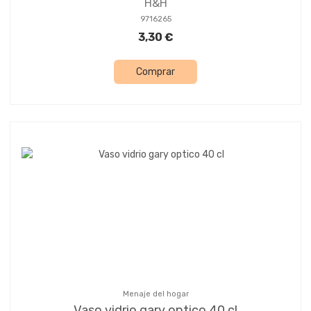
H&H
9716265
3,30 €
Comprar
Menaje del hogar
Vaso vidrio gary optico 40 cl