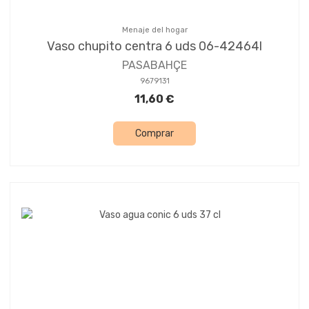
Menaje del hogar
Vaso chupito centra 6 uds 06-42464l
PASABAHÇE
9679131
11,60 €
Comprar