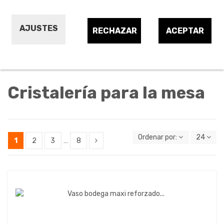
Juegos de cristalería
Otras piezas de cristalería
AJUSTES
RECHAZAR
ACEPTAR
Piezas cristalería de otros materiales
Vasos vidrio (sueltos y juegos)
Cristalería para la mesa
Ordenar por:
24
1
2
3
…
8