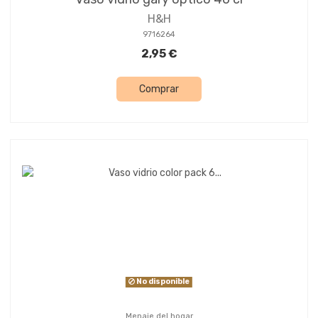
H&H
9716264
2,95 €
Comprar
No disponible
Menaje del hogar