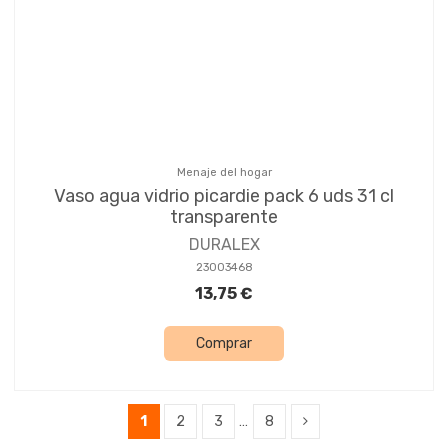
Menaje del hogar
Vaso agua vidrio picardie pack 6 uds 31 cl
transparente
DURALEX
23003468
13,75 €
Comprar
1
2
3
…
8